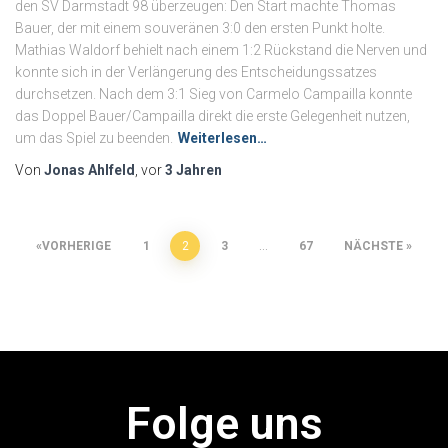
den SV Darmstadt 98 überzeugen: Den Start machte Thomas
Bauer, der mit einem souveränen 3:0 den ersten Punkt holte.
Mathias Waldorf behielt nach einem 1:2 Rückstand die Nerven und
konnte sich in der Verlängerung des Entscheidungssatzes
durchsetzen. Nach dem 3:1 Sieg von Carmelo Campailla konnte
das Doppel Bauer/Campailla direkt die erste Gelegenheit nutzen,
um das Spiel zu beenden.
Weiterlesen…
Von
Jonas Ahlfeld
, vor
3 Jahren
VORHERIGE
1
2
3
…
67
NÄCHSTE
Folge uns