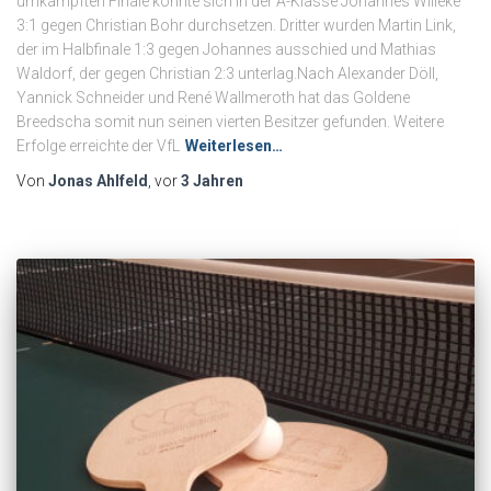
umkämpften Finale konnte sich in der A-Klasse Johannes Willeke
3:1 gegen Christian Bohr durchsetzen. Dritter wurden Martin Link,
der im Halbfinale 1:3 gegen Johannes ausschied und Mathias
Waldorf, der gegen Christian 2:3 unterlag.Nach Alexander Döll,
Yannick Schneider und René Wallmeroth hat das Goldene
Breedscha somit nun seinen vierten Besitzer gefunden. Weitere
Erfolge erreichte der VfL
Weiterlesen…
Von
Jonas Ahlfeld
, vor
3 Jahren