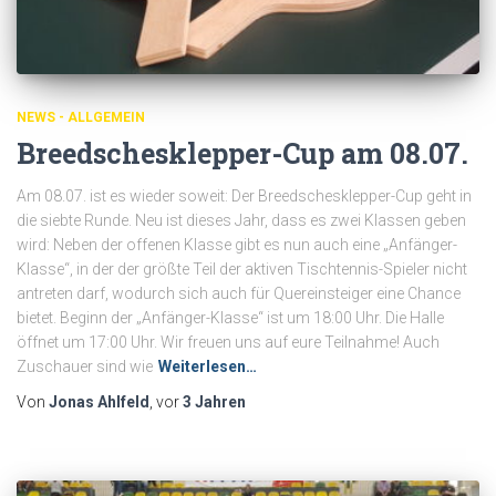
NEWS - ALLGEMEIN
Breedschesklepper-Cup am 08.07.
Am 08.07. ist es wieder soweit: Der Breedschesklepper-Cup geht in
die siebte Runde. Neu ist dieses Jahr, dass es zwei Klassen geben
wird: Neben der offenen Klasse gibt es nun auch eine „Anfänger-
Klasse“, in der der größte Teil der aktiven Tischtennis-Spieler nicht
antreten darf, wodurch sich auch für Quereinsteiger eine Chance
bietet. Beginn der „Anfänger-Klasse“ ist um 18:00 Uhr. Die Halle
öffnet um 17:00 Uhr. Wir freuen uns auf eure Teilnahme! Auch
Zuschauer sind wie
Weiterlesen…
Von
Jonas Ahlfeld
, vor
3 Jahren