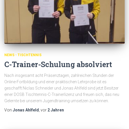
NEWS - TISCHTENNIS
C-Trainer-Schulung absolviert
Nach insgesamt acht Präsenztagen, zahlreichen Stunden der
Online-Fortbildung und einer praktischen Lehrprobe ist es
geschafft:Niclas Schneider und Jonas Ahlfeld sind jetzt Besitzer
einer DOSB Tischtennis-C-Trainerlizenz und freuen sich, das neu
Gelernte bei unserem Jugendtraining umsetzen zu können.
Von
Jonas Ahlfeld
, vor
2 Jahren