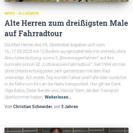
NEWS - ALLGEMEIN
Alte Herren zum dreißigsten Male
auf Fahrradtour
Die Alten Herren des VfL Oberbieber begaben sich vom
16.-17.09.2023 mit 12 Radlern ausgestattet teils mit und teils ohne
Akku-Unterstützung- sowie 3 „Besenwagenfahrern“ auf ihre
nunmehr schon 30. „Lottokassen-Fahrradtour“. Seit 1994 ist man
ohne Unterbrechung jedes Jahr gemeinsam mit dem Rad
unterwegs. Am ersten Tag wurden Fahrer und Fahrräder zunächst
in die Nähe von Kirn an der Nahe transportiert. Hier gilt der Dank
Olga Bätza, Dieter Bendle und „Hansa“ Klein, die den Transport
übernommen haben,
Weiterlesen…
Von
Christian Schneider
, vor
3 Jahren